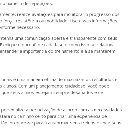
a o número de repetições.
camente, realize avaliações para monitorar o progresso dos
de força, resistência ou mobilidade. Use essas informações
onforme necessário.
antenha uma comunicação aberta e transparente com seus
 Explique o porquê de cada fase e como isso se relaciona
a entender a importância do treinamento e a se manterem
cionais é uma maneira eficaz de maximizar os resultados e
s alunos. Com um planejamento cuidadoso, você pode
ir que seus alunos estejam sempre desafiados e se
o personalize a periodização de acordo com as necessidades
 estará no caminho certo para criar uma experiência de
ntão, prepare-se para transformar seus treinos e levar seus