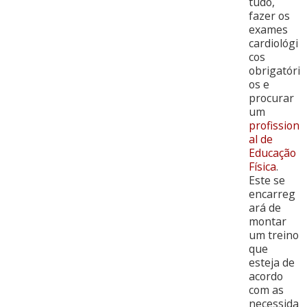
tudo,
fazer os
exames
cardiológi
cos
obrigatóri
os e
procurar
um
profission
al de
Educação
Física
.
Este se
encarreg
ará de
montar
um treino
que
esteja de
acordo
com as
necessida