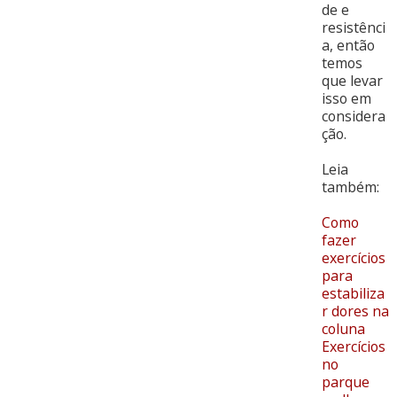
de e
resistênci
a, então
temos
que levar
isso em
considera
ção.
Leia
também:
Como
fazer
exercícios
para
estabiliza
r dores na
coluna
Exercícios
no
parque