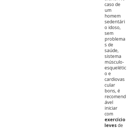
caso de
um
homem
sedentári
o idoso,
sem
problema
s de
saúde,
sistema
músculo-
esquelétic
o e
cardiovas
cular
bons, é
recomend
ável
iniciar
com
exercício
leves
de