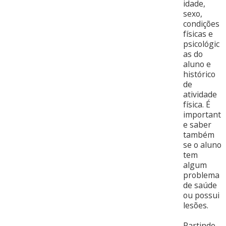
idade,
sexo,
condições
físicas e
psicológic
as do
aluno e
histórico
de
atividade
física. É
important
e saber
também
se o aluno
tem
algum
problema
de saúde
ou possui
lesões.
Partindo