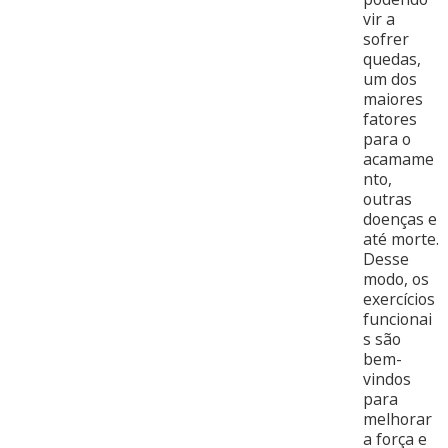
vir a
sofrer
quedas,
um dos
maiores
fatores
para o
acamame
nto,
outras
doenças e
até morte.
Desse
modo, os
exercícios
funcionai
s são
bem-
vindos
para
melhorar
a força e