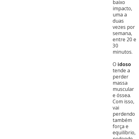
baixo
impacto,
uma a
duas
vezes por
semana,
entre 20 e
30
minutos.
O
idoso
tende a
perder
massa
muscular
e óssea.
Com isso,
vai
perdendo
também
força e
equilíbrio,
podendo