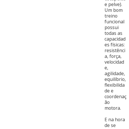
e pelve).
Um bom
treino
funcional
possui
todas as
capacidad
es físicas:
resistênci
a, força,
velocidad
e,
agilidade,
equilíbrio,
flexibilida
de e
coordenaç
ão
motora.
E na hora
de se