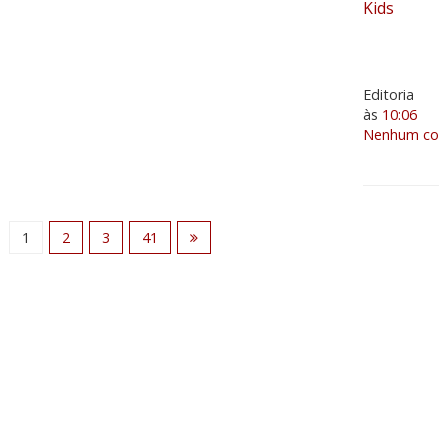
Kids
Editoria
às
10:06
Nenhum come
1
2
3
41