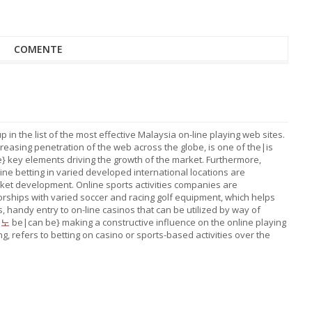
COMENTE
in the list of the most effective Malaysia on-line playing web sites.
creasing penetration of the web across the globe, is one of the|is
he} key elements driving the growth of the market. Furthermore,
line betting in varied developed international locations are
rket development. Online sports activities companies are
sorships with varied soccer and racing golf equipment, which helps
s, handy entry to on-line casinos that can be utilized by way of
지노
be|can be} making a constructive influence on the online playing
ng, refers to betting on casino or sports-based activities over the