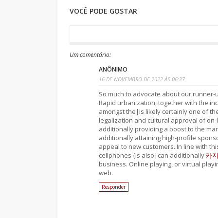
VOCÊ PODE GOSTAR
Um comentário:
ANÔNIMO
16 DE NOVEMBRO DE 2022 ÀS 06:27
So much to advocate about our runner-up 
Rapid urbanization, together with the in
amongst the|is likely certainly one of t
legalization and cultural approval of on-
additionally providing a boost to the ma
additionally attaining high-profile spon
appeal to new customers. In line with thi
cellphones {is also|can additionally
카
business. Online playing, or virtual playi
web.
Responder