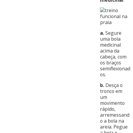
a.
Segure
uma bola
medicinal
acima da
cabeça, com
os braços
semiflexionad
os.
b.
Desça o
tronco em
um
movimento
rápido,
arremessand
o a bola na
areia. Pegue
a bola e