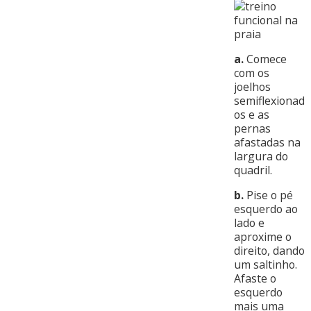
a.
Comece
com os
joelhos
semiflexionad
os e as
pernas
afastadas na
largura do
quadril.
b.
Pise o pé
esquerdo ao
lado e
aproxime o
direito, dando
um saltinho.
Afaste o
esquerdo
mais uma