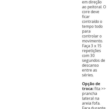
em direção
ao peitoral. O
core deve
ficar
contraído o
tempo todo
para
controlar o
movimento.
Faça 3 x 15
repetições
com 30
segundos de
descanso
entre as
séries.
Opção de
troca:
fita >>
prancha
lateral na
areia fofa.
Faça durante