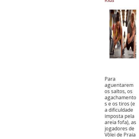
Kids
Para
aguentarem
os saltos, os
agachamento
s e os tiros (e
a dificuldade
imposta pela
areia fofa), as
jogadores de
Vôlei de Praia