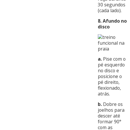
30 segundos
(cada lado).
8. Afundo no
disco
a.
Pise com o
pé esquerdo
no disco e
posicione o
pé direito,
flexionado,
atrás.
b.
Dobre os
joelhos para
descer até
formar 90°
com as