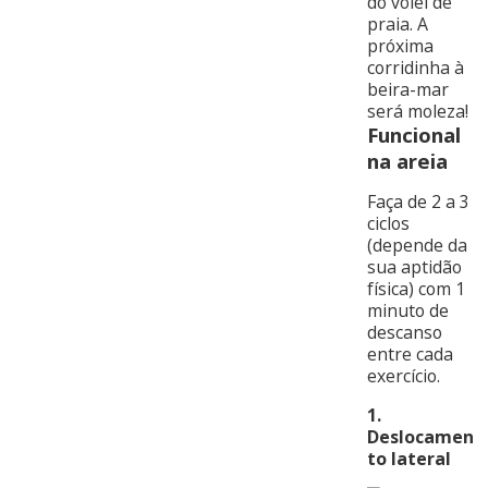
do vôlei de
praia. A
próxima
corridinha à
beira-mar
será moleza!
Funcional
na areia
Faça de 2 a 3
ciclos
(depende da
sua aptidão
física) com 1
minuto de
descanso
entre cada
exercício.
1.
Deslocamen
to lateral