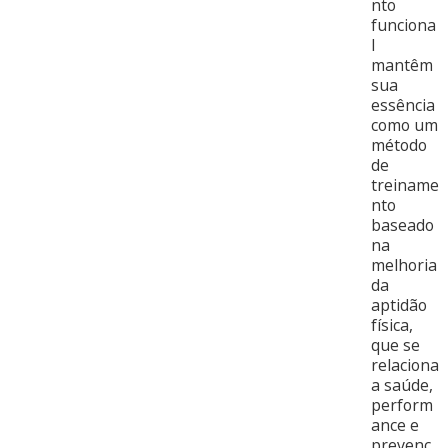
nto
funciona
l
mantêm
sua
essência
como um
método
de
treiname
nto
baseado
na
melhoria
da
aptidão
física,
que se
relaciona
a saúde,
perform
ance e
prevenç