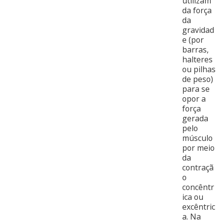
utilizam
da força
da
gravidad
e (por
barras,
halteres
ou pilhas
de peso)
para se
opor a
força
gerada
pelo
músculo
por meio
da
contraçã
o
concêntr
ica ou
excêntric
a. Na