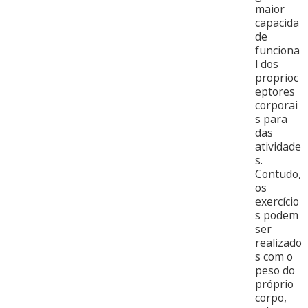
maior
capacida
de
funciona
l dos
proprioc
eptores
corporai
s para
das
atividade
s.
Contudo,
os
exercício
s podem
ser
realizado
s com o
peso do
próprio
corpo,