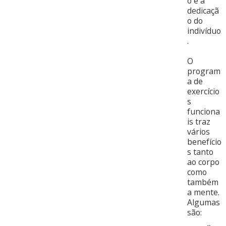
o e a
dedicaçã
o do
indivíduo
.
O
program
a de
exercício
s
funciona
is traz
vários
benefício
s tanto
ao corpo
como
também
a mente.
Algumas
são: