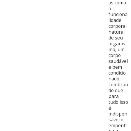
os como
a
funciona
lidade
corporal
natural
de seu
organis
mo, um
corpo
saudável
e bem
condicio
nado.
Lembran
do que
para
tudo isso
é
indispen
sável o
empenh