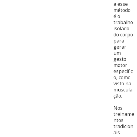
a esse
método
é o
trabalho
isolado
do corpo
para
gerar
um
gesto
motor
específic
o, como
visto na
muscula
ção.
Nos
treiname
ntos
tradicion
ais