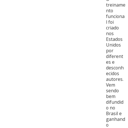
treiname
nto
funciona
l foi
criado
nos
Estados
Unidos
por
diferent
es e
desconh
ecidos
autores.
Vem
sendo
bem
difundid
o no
Brasil e
ganhand
o