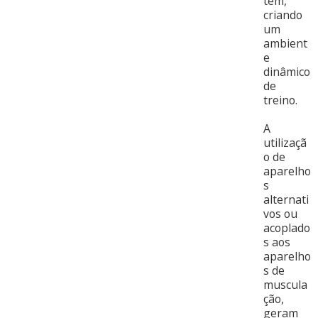
tem,
criando
um
ambient
e
dinâmico
de
treino.
A
utilizaçã
o de
aparelho
s
alternati
vos ou
acoplado
s aos
aparelho
s de
muscula
ção,
geram