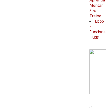
Aprenda
Montar
Seu
Treino
Eboo
k
Funciona
l Kids
O