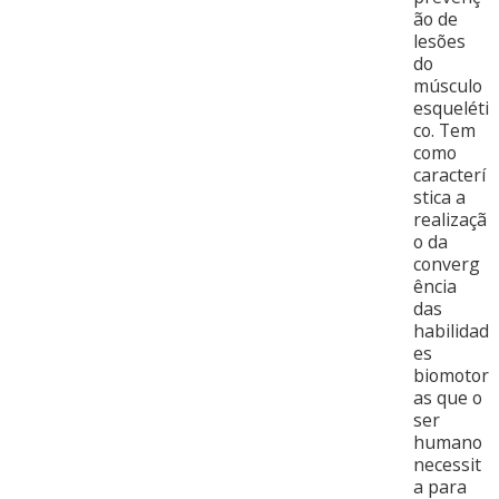
ão de
lesões
do
músculo
esqueléti
co. Tem
como
caracterí
stica a
realizaçã
o da
converg
ência
das
habilidad
es
biomotor
as que o
ser
humano
necessit
a para