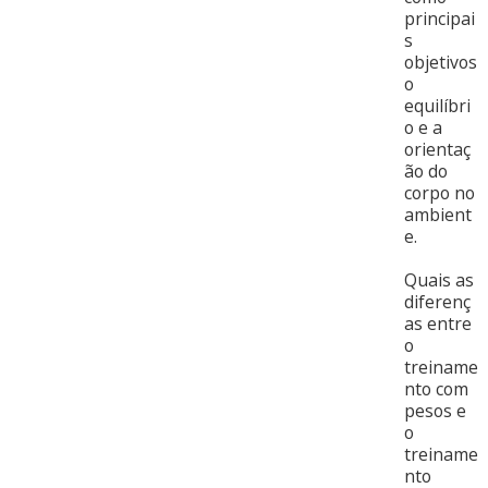
principai
s
objetivos
o
equilíbri
o e a
orientaç
ão do
corpo no
ambient
e.
Quais as
diferenç
as entre
o
treiname
nto com
pesos e
o
treiname
nto