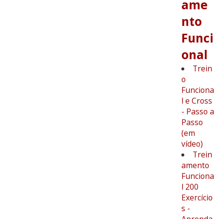
ame
nto
Funci
onal
Trein
o
Funciona
l e Cross
- Passo a
Passo
(em
vídeo)
Trein
amento
Funciona
l 200
Exercício
s -