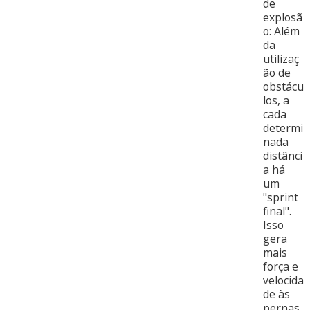
de
explosã
o: Além
da
utilizaç
ão de
obstácu
los, a
cada
determi
nada
distânci
a há
um
"sprint
final".
Isso
gera
mais
força e
velocida
de às
pernas.