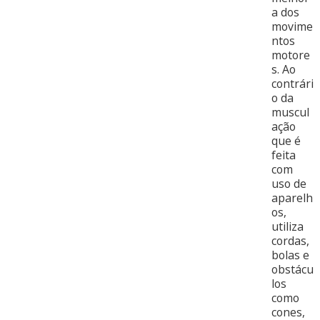
a dos
movime
ntos
motore
s. Ao
contrári
o da
muscul
ação
que é
feita
com
uso de
aparelh
os,
utiliza
cordas,
bolas e
obstácu
los
como
cones,