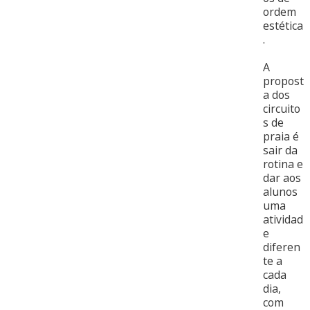
ordem
estética
.
A
propost
a dos
circuito
s de
praia é
sair da
rotina e
dar aos
alunos
uma
atividad
e
diferen
te a
cada
dia,
com