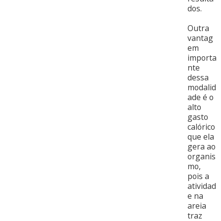
dos.
Outra
vantag
em
importa
nte
dessa
modalid
ade é o
alto
gasto
calórico
que ela
gera ao
organis
mo,
pois a
atividad
e na
areia
traz