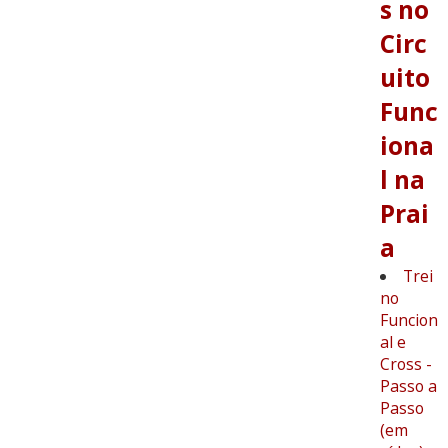
s no
Circ
uito
Func
iona
l na
Prai
a
Trei
no
Funcion
al e
Cross -
Passo a
Passo
(em