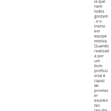
ia que
nem
todos
gostam
, e o
treino
em
equipe
motiva.
Quando
realizad
a por
um
bom
profissi
onal é
capaz
de
promov
er
excelen
tes
resulta