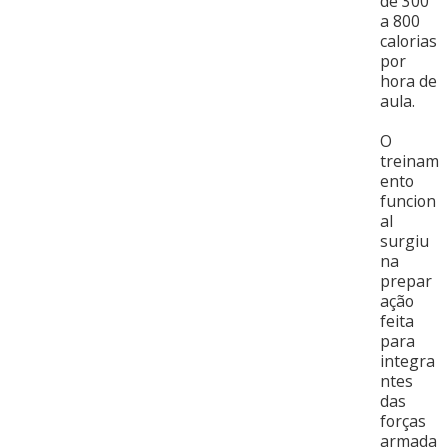
de 300
a 800
calorias
por
hora de
aula.
O
treinam
ento
funcion
al
surgiu
na
prepar
ação
feita
para
integra
ntes
das
forças
armada