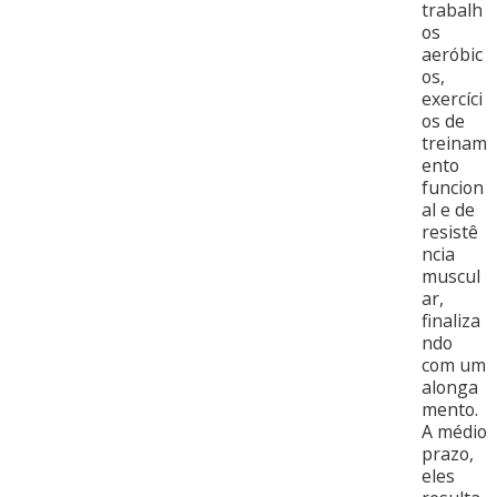
trabalh
os
aeróbic
os,
exercíci
os de
treinam
ento
funcion
al e de
resistê
ncia
muscul
ar,
finaliza
ndo
com um
alonga
mento.
A médio
prazo,
eles