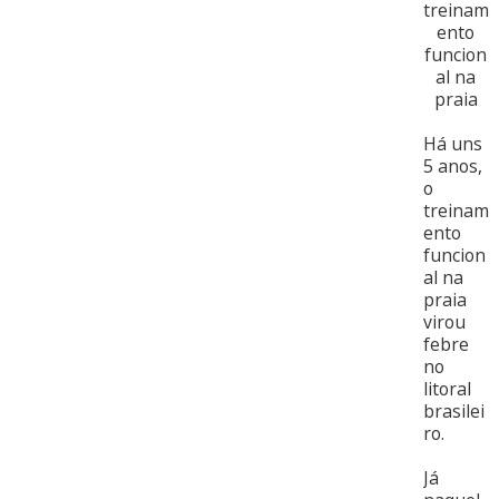
Há uns
5 anos,
o
treinam
ento
funcion
al na
praia
virou
febre
no
litoral
brasilei
ro.
Já