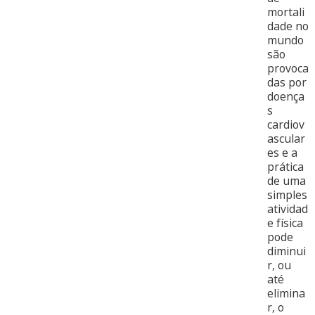
mortali
dade no
mundo
são
provoca
das por
doença
s
cardiov
ascular
es e a
prática
de uma
simples
atividad
e física
pode
diminui
r, ou
até
elimina
r, o