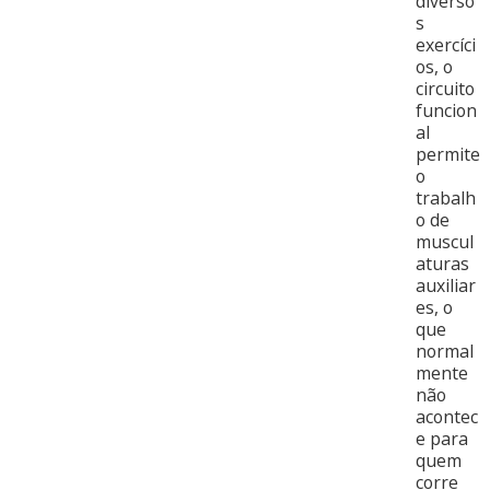
diverso
s
exercíci
os, o
circuito
funcion
al
permite
o
trabalh
o de
muscul
aturas
auxiliar
es, o
que
normal
mente
não
acontec
e para
quem
corre