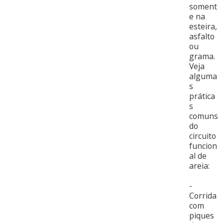
soment
e na
esteira,
asfalto
ou
grama.
Veja
alguma
s
prática
s
comuns
do
circuito
funcion
al de
areia:
-
Corrida
com
piques