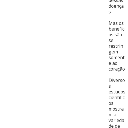
dessas
doença
s
Mas os
benefíci
os são
se
restrin
gem
soment
e ao
coração
.
Diverso
s
estudos
científic
os
mostra
m a
varieda
de de