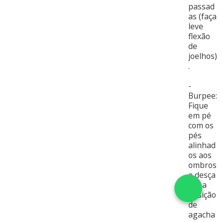
passad
as (faça
leve
flexão
de
joelhos)
.
-
Burpee:
Fique
em pé
com os
pés
alinhad
os aos
ombros
e desça
até a
posição
de
agacha