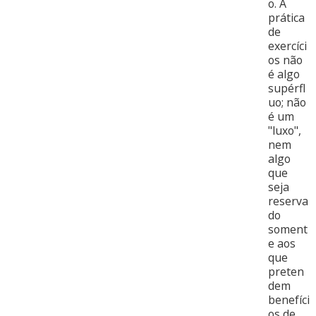
o. A
prática
de
exercíci
os não
é algo
supérfl
uo; não
é um
"luxo",
nem
algo
que
seja
reserva
do
soment
e aos
que
preten
dem
benefíci
os de