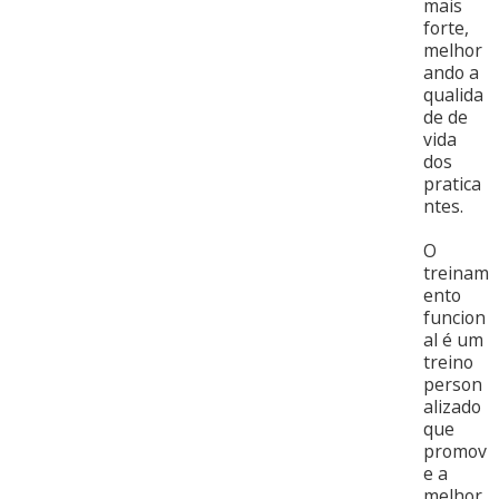
mais
forte,
melhor
ando a
qualida
de de
vida
dos
pratica
ntes.
O
treinam
ento
funcion
al é um
treino
person
alizado
que
promov
e a
melhor