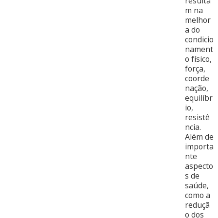
resulta
m na
melhor
a do
condicio
nament
o físico,
força,
coorde
nação,
equilíbr
io,
resistê
ncia.
Além de
importa
nte
aspecto
s de
saúde,
como a
reduçã
o dos