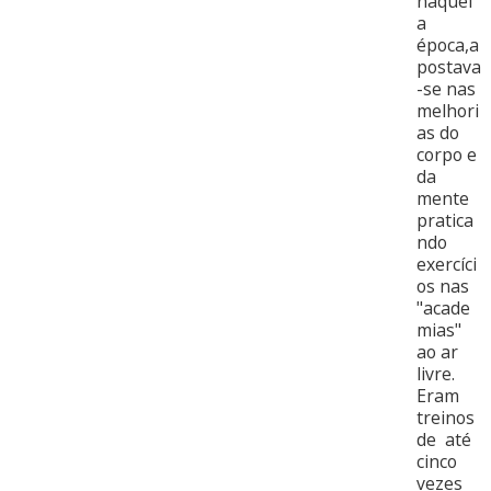
naquel
a
época,a
postava
-se nas
melhori
as do
corpo e
da
mente
pratica
ndo
exercíci
os nas
"acade
mias"
ao ar
livre.
Eram
treinos
de até
cinco
vezes