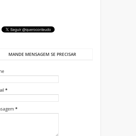
MANDE MENSAGEM SE PRECISAR
me
ail
*
nsagem
*