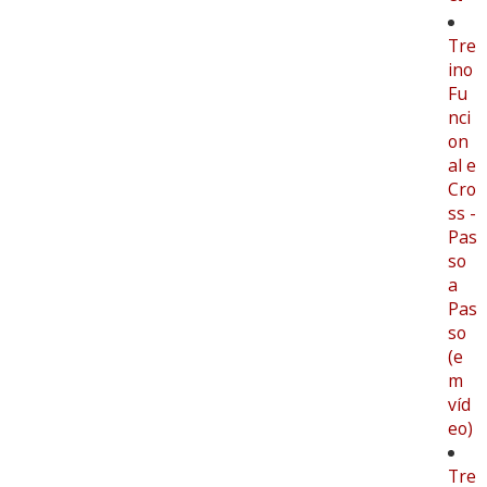
Tre
ino
Fu
nci
on
al e
Cro
ss -
Pas
so
a
Pas
so
(e
m
víd
eo)
Tre