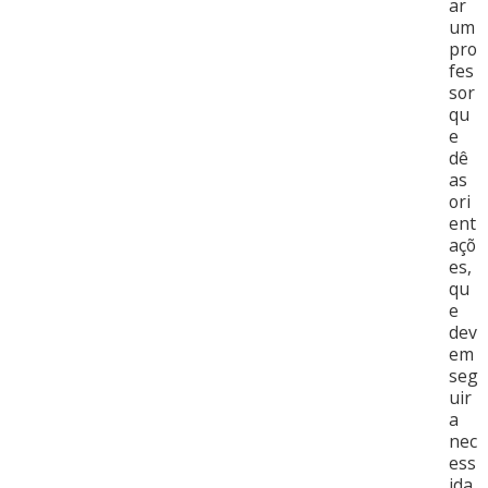
ar
um
pro
fes
sor
qu
e
dê
as
ori
ent
açõ
es,
qu
e
dev
em
seg
uir
a
nec
ess
ida