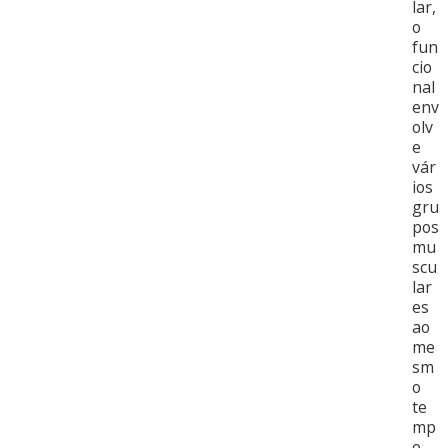
lar,
o
fun
cio
nal
env
olv
e
vár
ios
gru
pos
mu
scu
lar
es
ao
me
sm
o
te
mp
o.