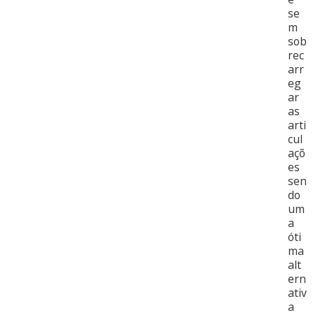
se
m
sob
rec
arr
eg
ar
as
arti
cul
açõ
es
sen
do
um
a
óti
ma
alt
ern
ativ
a