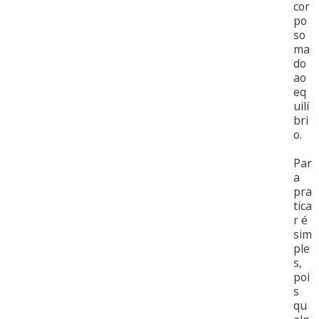
cor
po
so
ma
do
ao
eq
uilí
bri
o.
Par
a
pra
tica
r é
sim
ple
s,
poi
s
qu