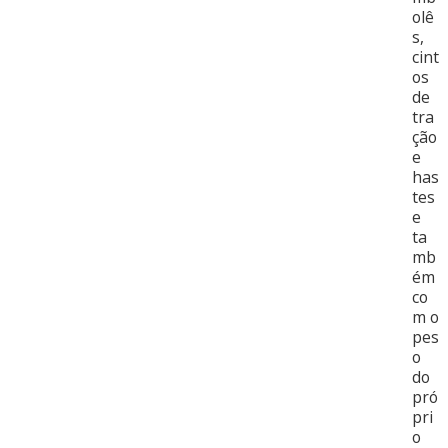
olê
s,
cint
os
de
tra
ção
e
has
tes
e
ta
mb
ém
co
m o
pes
o
do
pró
pri
o