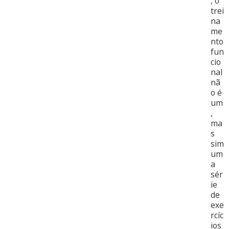
, o
trei
na
me
nto
fun
cio
nal
nã
o é
um
,
ma
s
sim
um
a
sér
ie
de
exe
rcíc
ios