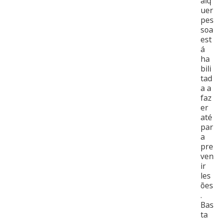
alq
uer
pes
soa
est
á
ha
bili
tad
a a
faz
er
até
par
a
pre
ven
ir
les
ões
.
Bas
ta