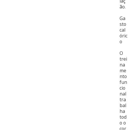
laç
ão.
Ga
sto
cal
óric
o
O
trei
na
me
nto
fun
cio
nal
tra
bal
ha
tod
o o
cor