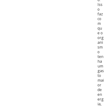
Iss
o
faz
co
m
qu
e o
org
ani
sm
o
ten
ha
um
gas
to
mai
or
de
en
erg
ia,