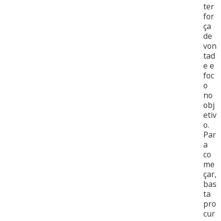
ter
for
ça
de
von
tad
e e
foc
o
no
obj
etiv
o.
Par
a
co
me
çar,
bas
ta
pro
cur