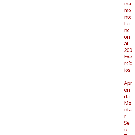
ina
me
nto
Fu
nci
on
al
200
Exe
rcíc
ios
-
Apr
en
da
Mo
nta
r
Se
u