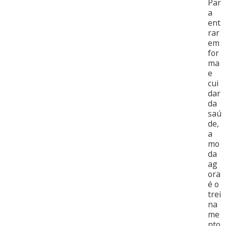
Par
a
ent
rar
em
for
ma
e
cui
dar
da
saú
de,
a
mo
da
ag
ora
é o
trei
na
me
nto