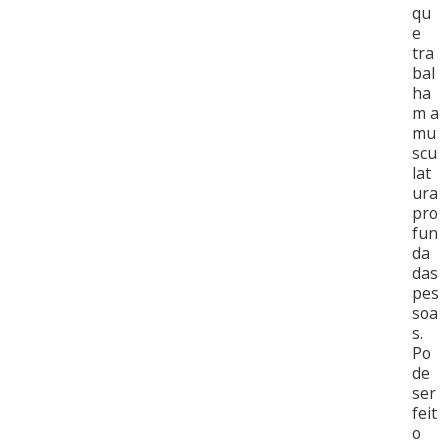
qu
e
tra
bal
ha
m a
mu
scu
lat
ura
pro
fun
da
das
pes
soa
s.
Po
de
ser
feit
o