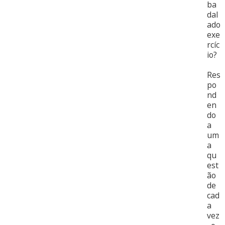
ba
dal
ado
exe
rcíc
io?
Res
po
nd
en
do
a
um
a
qu
est
ão
de
cad
a
vez