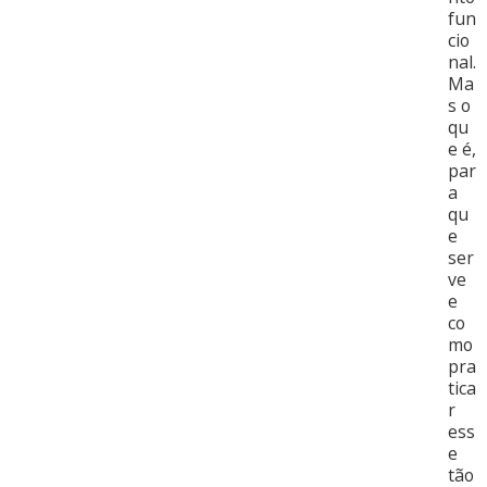
fun
cio
nal.
Ma
s o
qu
e é,
par
a
qu
e
ser
ve
e
co
mo
pra
tica
r
ess
e
tão