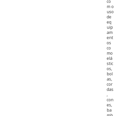
co
m o
uso
de
eq
uip
am
ent
os
co
mo
elá
stic
os,
bol
as,
cor
das
,
con
es,
ba
mb