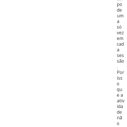
po
de
um
a
só
vez
em
cad
a
ses
são
.
Por
iss
o
qu
e a
ativ
ida
de
nã
o