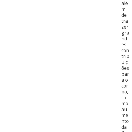
alé
m
de
tra
zer
gra
nd
es
con
trib
uiç
ões
par
a o
cor
po,
co
mo
au
me
nto
da