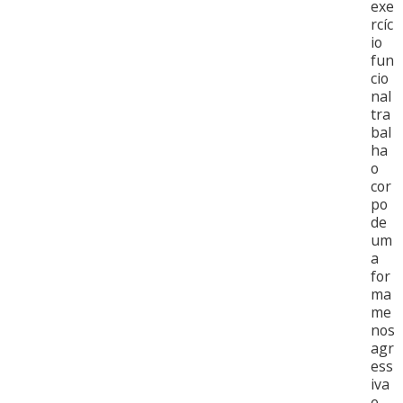
exe
rcíc
io
fun
cio
nal
tra
bal
ha
o
cor
po
de
um
a
for
ma
me
nos
agr
ess
iva
e