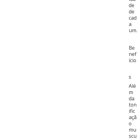
de
de
cad
a
um.
Be
nef
ício
s
Alé
m
da
ton
ific
açã
o
mu
scu