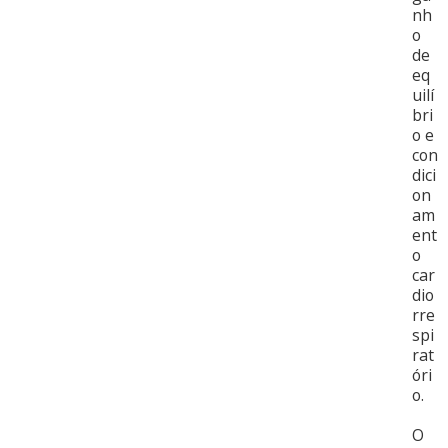
nh
o
de
eq
uilí
bri
o e
con
dici
on
am
ent
o
car
dio
rre
spi
rat
óri
o.
O