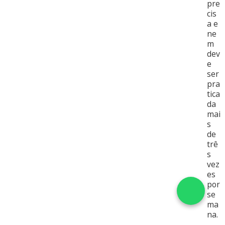
pre
cis
a e
ne
m
dev
e
ser
pra
tica
da
mai
s
de
trê
s
vez
es
por
se
ma
na.