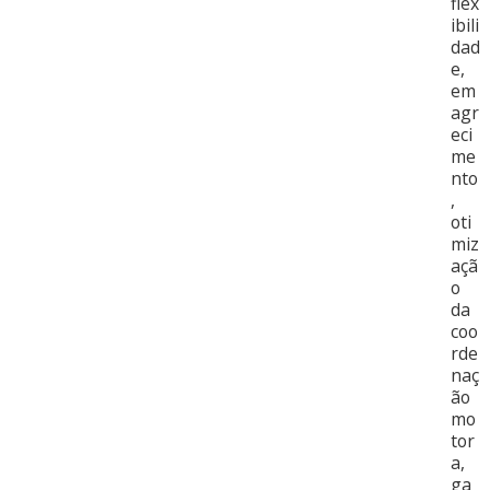
flex
ibili
dad
e,
em
agr
eci
me
nto
,
oti
miz
açã
o
da
coo
rde
naç
ão
mo
tor
a,
ga