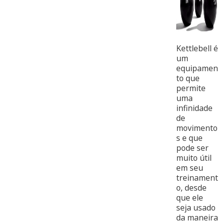
Kettlebell é
um
equipamen
to que
permite
uma
infinidade
de
movimento
s e que
pode ser
muito útil
em seu
treinament
o, desde
que ele
seja usado
da maneira