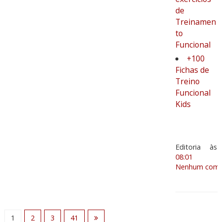
de
Treinamen
to
Funcional
+100
Fichas de
Treino
Funcional
Kids
Editoria
às
08:01
Nenhum comen
1
2
3
41