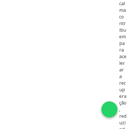
cal
ma
co
ntr
ibu
em
pa
ra
ace
ler
ar
a
rec
up
era
ção
,
red
uzi