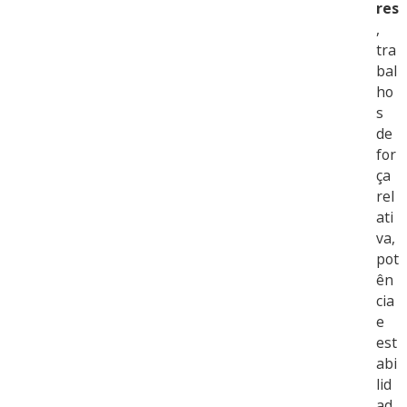
res
,
tra
bal
ho
s
de
for
ça
rel
ati
va,
pot
ên
cia
e
est
abi
lid
ad