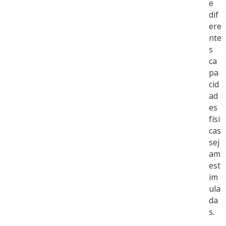
e
dif
ere
nte
s
ca
pa
cid
ad
es
físi
cas
sej
am
est
im
ula
da
s.