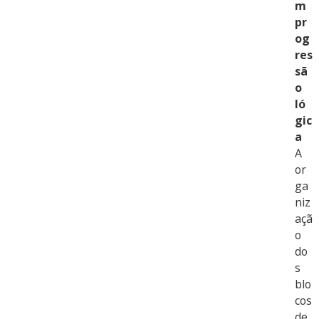
m
pr
og
res
sã
o
ló
gic
a
A
or
ga
niz
açã
o
do
s
blo
cos
de