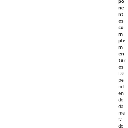
po
ne
nt
es
co
m
ple
m
en
tar
es
De
pe
nd
en
do
da
me
ta
do