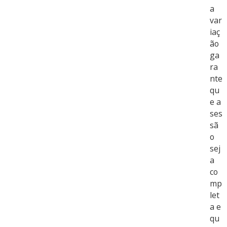
a
var
iaç
ão
ga
ra
nte
qu
e a
ses
sã
o
sej
a
co
mp
let
a e
qu