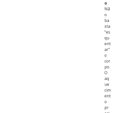
o
Nã
o
ba
sta
“es
qu
ent
ar”
o
cor
po.
O
aq
ue
cim
ent
o
pr