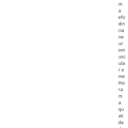
m
a
efic
iên
cia
ne
ur
om
usc
ula
r e
me
lho
ra
m
a
qu
ali
da