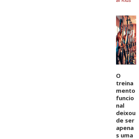
al Kids
O
treina
mento
funcio
nal
deixou
de ser
apena
s uma