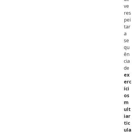
ve
res
pei
tar
a
se
qu
ên
cia
de
ex
erc
íci
os
m
ult
iar
tic
ula