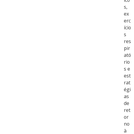
s,
ex
erc
ício
s
res
pir
ató
rio
s e
est
rat
égi
as
de
ret
or
no
à