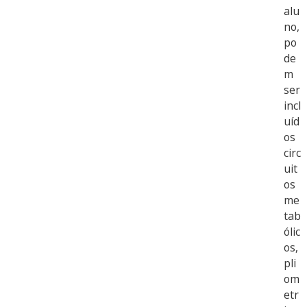
alu
no,
po
de
m
ser
incl
uíd
os
circ
uit
os
me
tab
ólic
os,
pli
om
etr