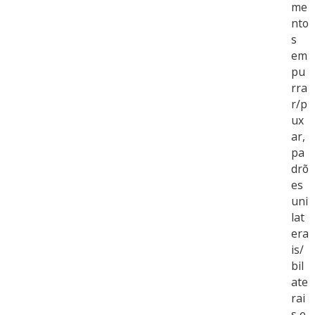
me
nto
s
em
pu
rra
r/p
ux
ar,
pa
drõ
es
uni
lat
era
is/
bil
ate
rai
s e