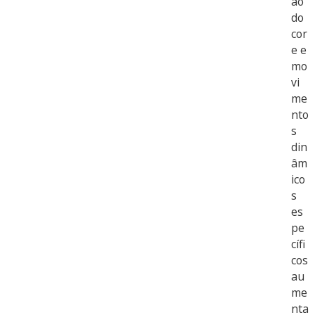
ão
do
cor
e e
mo
vi
me
nto
s
din
âm
ico
s
es
pe
cífi
cos
au
me
nta