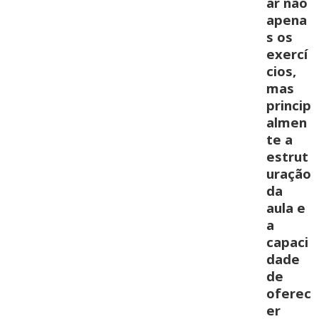
ar não
apena
s os
exercí
cios,
mas
princip
almen
te a
estrut
uração
da
aula
e
a
capaci
dade
de
oferec
er