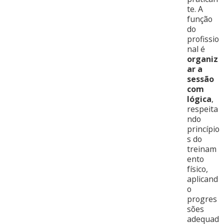
te. A
função
do
profissio
nal é
organiz
ar a
sessão
com
lógica
,
respeita
ndo
princípio
s do
treinam
ento
físico,
aplicand
o
progres
sões
adequad