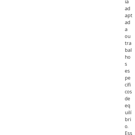
ia
ad
apt
ad
a
ou
tra
bal
ho
s
es
pe
cífi
cos
de
eq
uilí
bri
o.
Ess