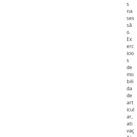
s
na
ses
sã
o.
Ex
erc
ício
s
de
mo
bili
da
de
art
icul
ar,
ati
vaç