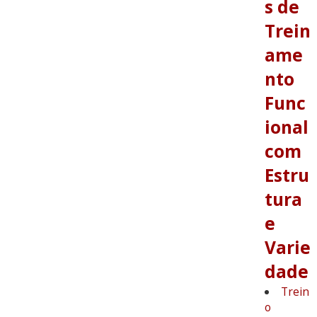
s de
Trein
ame
nto
Func
ional
com
Estru
tura
e
Varie
dade
Trein
o