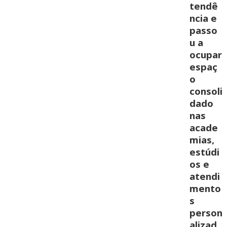
tendê
ncia e
passo
u a
ocupar
espaç
o
consoli
dado
nas
acade
mias,
estúdi
os e
atendi
mento
s
person
alizad