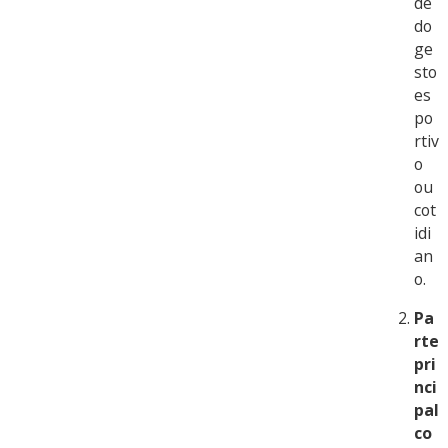
de
do
ge
sto
es
po
rtiv
o
ou
cot
idi
an
o.
Pa
rte
pri
nci
pal
co