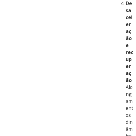
De
sa
cel
er
aç
ão
e
rec
up
er
aç
ão
Alo
ng
am
ent
os
din
âm
ico