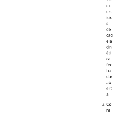
ex
erc
ício
s
de
cad
eia
cin
éti
ca
fec
ha
da/
ab
ert
a.
Co
m