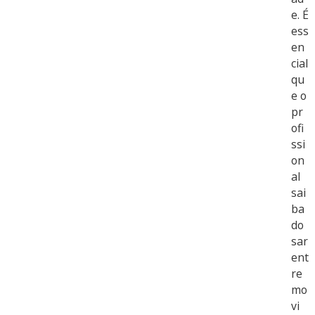
e. É
ess
en
cial
qu
e o
pr
ofi
ssi
on
al
sai
ba
do
sar
ent
re
mo
vi