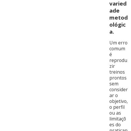
varied
ade
metod
ológic
a
.
Um erro
comum
é
reprodu
zir
treinos
prontos
sem
consider
ar o
objetivo,
o perfil
ou as
limitaçõ
es do
pratican