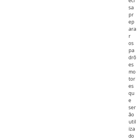
eci
sa
pr
ep
ara
r
os
pa
drõ
es
mo
tor
es
qu
e
ser
ão
util
iza
do