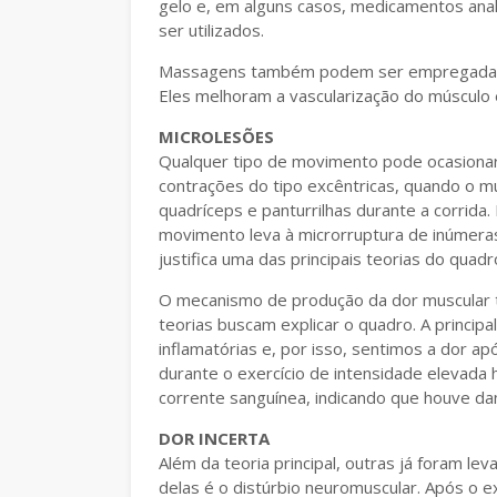
gelo e, em alguns casos, medicamentos anal
ser utilizados.
Massagens também podem ser empregadas, a
Eles melhoram a vascularização do músculo
MICROLESÕES
Qualquer tipo de movimento pode ocasionar
contrações do tipo excêntricas, quando o m
quadríceps e panturrilhas durante a corrida
movimento leva à microrruptura de inúmera
justifica uma das principais teorias do quadr
O mecanismo de produção da dor muscular 
teorias buscam explicar o quadro. A princip
inflamatórias e, por isso, sentimos a dor apó
durante o exercício de intensidade elevad
corrente sanguínea, indicando que houve dan
DOR INCERTA
Além da teoria principal, outras já foram le
delas é o distúrbio neuromuscular. Após o e