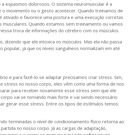
o a espasmos dolorosos. O sistema neuromuscular é a
az o movimento ou o gesto acontecer. Quando treinamos de
 é ativado e favorece uma postura e uma execução corretas
ras musculares. Quando estamos sem treinamento ou vamos
 nessa troca de informações do cérebro com os músculos.
co, dizendo que ele intoxica os músculos. Mas ela não passa
to popular, já que os níveis sanguíneos normalizam em até
io e para fazê-lo se adaptar precisamos criar stress. Sim,
de stress no nosso corpo, eles vêm como uma forma de nos
preparar para receber novamente esse stress sem que ele
corpo vai se tornando mais forte e vai sendo necessário
ir gerar esse stress. Entre os tipos de estímulos temos:
ndo terminadas o nível de condicionamento físico retorna ao
partida no nosso corpo. Já as cargas de adaptação,
ecarga) e o corpo se prepara para não sofrer novos