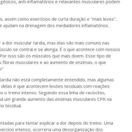
gésicos, anti-inflamatórios e relaxantes musculares podem
ssim como exercícios de curta duração e "mais leves".
 e ajudam na drenagem dos mediadores inflamatórios.
 a dor muscular tardia, mas elas são mais comuns nas
úsculo se contrai e se alonga. É o que acontece com nossos
. Por isso são os músculos que mais doem. Esse tipo de
s fibras musculares e ao aumento de enzimas, o que
o"
tardia não está completamente entendido, mas algumas
al delas é que acontecem lesões teciduais com reações
s o treino intenso. Seguindo essa linha de raciocínio,
a há um grande aumento das enzimas musculares CPK na
o tecidual.
vantadas para tentar explicar a dor depois do treino. Uma
xercício intenso, ocorreria uma desorganização dos