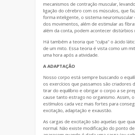
mecanismos de contração muscular, levand
ligação do cérebro com os músculos, que f
forma inteligente, o sistema neuromuscular
dos movimentos, além de estimular as fib
além da conta, podem acontecer distúrbios
Há também a teoria que "culpa" o ácido láti
de um mito. Essa teoria é vista como um mi
uma hora após a atividade.
A ADAPTAÇÃO
Nosso corpo está sempre buscando o equilíbr
os exercícios que passamos são criadores 
tirar do equilíbrio e obrigar o corpo a se 
cause tanto estrago no organismo. Assim, o 
estímulos cada vez mais fortes para consegu
excitação, adaptação e exaustão.
As cargas de excitação são aquelas que qua
normal. Não existe modificação do ponto de 
aparecem quando é dada uma carga (ou sobr